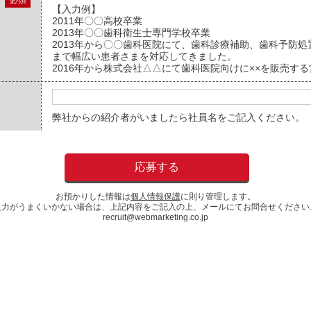
必須
【入力例】
2011年〇〇高校卒業
2013年〇〇歯科衛生士専門学校卒業
2013年から〇〇歯科医院にて、歯科診療補助、歯科予防
まで幅広い患者さまを対応してきました。
2016年から株式会社△△にて歯科医院向けに××を販売す
弊社からの紹介者がいましたら社員名をご記入ください。
お預かりした情報は
個人情報保護
に則り管理します。
入力がうまくいかない場合は、上記内容をご記入の上、メールにてお問合せください
recruit@webmarketing.co.jp